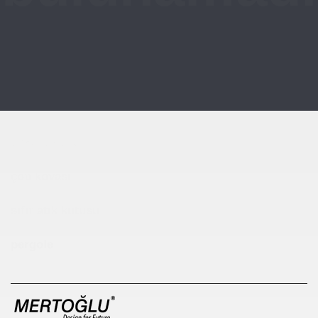
Çocuk Parkı
çöp kovası
sıfır atık kutusu
pergole