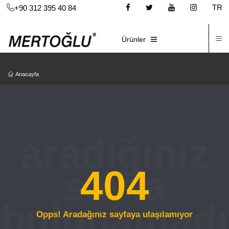
TR
+90 312 395 40 84
İ
E-KATALOG
Ürünler
Anasayfa
404
Opps! Aradağınız sayfaya ulaşılamıyor