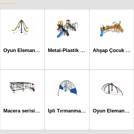
Oyun Elemanları -Mae-086
Metal-Plastik Çocuk Parkları-Mds-105
Ahşap Çocuk Parkları-Mas-151
Macera serisi Oyun Grubu -Mac-002
İpli Tırmanmalar Mip-105
Oyun Elemanları -Mae-082