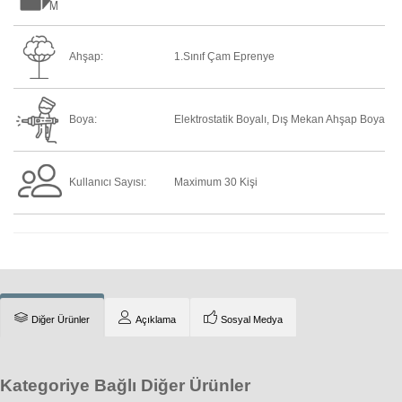
Ahşap:
1.Sınıf Çam Eprenye
Boya:
Elektrostatik Boyalı, Dış Mekan Ahşap Boya
Kullanıcı Sayısı:
Maximum 30 Kişi
Diğer Ürünler
Açıklama
Sosyal Medya
Kategoriye Bağlı Diğer Ürünler