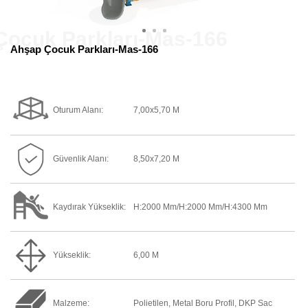
Ahşap Çocuk Parkları-Mas-166
Oturum Alanı:
7,00x5,70 M
Güvenlik Alanı:
8,50x7,20 M
Kaydırak Yükseklik:
H:2000 Mm/h:2000 Mm/h:4300 Mm
Yükseklik:
6,00 M
Malzeme:
Polietilen, Metal Boru Profil, DKP Sac