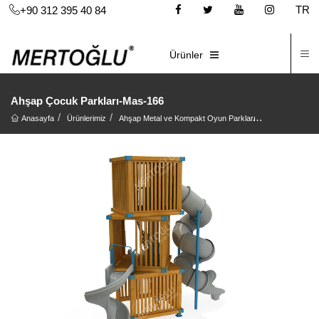
TR
+90 312 395 40 84
İ
E-KATALOG
Ürünler
Ahşap Çocuk Parkları-Mas-166
Anasayfa
Ürünlerimiz
Ahşap Metal ve Kompakt Oyun Parkları
Ahşap Oyun Pa