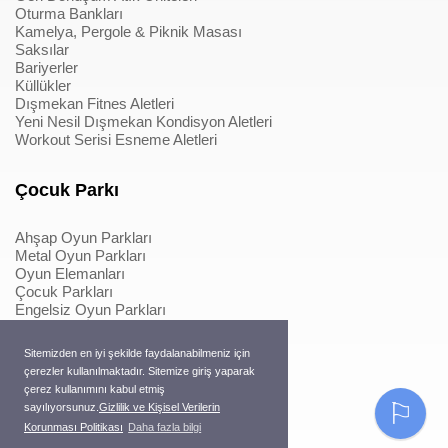
Oturma Bankları
Kamelya, Pergole & Piknik Masası
Saksılar
Bariyerler
Küllükler
Dışmekan Fitnes Aletleri
Yeni Nesil Dışmekan Kondisyon Aletleri
Workout Serisi Esneme Aletleri
Çocuk Parkı
Ahşap Oyun Parkları
Metal Oyun Parkları
Oyun Elemanları
Çocuk Parkları
Engelsiz Oyun Parkları
Softplay & İçmekan Parkları
Oyun Elemanları
Sitemizden en iyi şekilde faydalanabilmeniz için
Metal Konstrüksiyonlu İpli Tırmanmalar
çerezler kullanılmaktadır. Sitemize giriş yaparak
Ahşap Konstrüksiyonlu İpli Tırmanmalar
çerez kullanımını kabul etmiş
Macera Serisi Ürünleri
⚐
sayılıyorsunuz.
Gizlilik ve Kişisel Verilerin
Trambolinler
Korunması Politikası
Daha fazla bilgi
Pergole