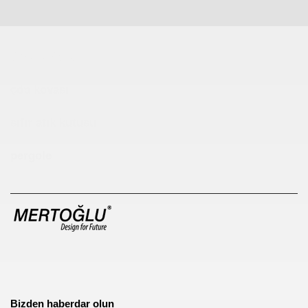
Çocuk Parkı
çöp kovası
sıfır atık kutusu
pergole
Bizden haberdar olun