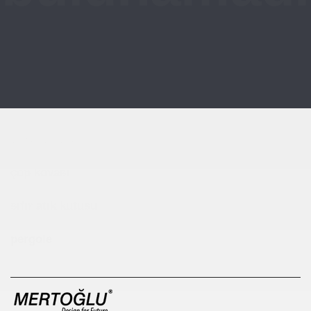
Çocuk Parkı
çöp kovası
sıfır atık kutusu
pergole