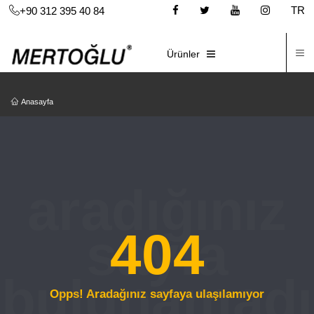
TR
+90 312 395 40 84
İ
E-KATALOG
Ürünler
Anasayfa
404
Opps! Aradağınız sayfaya ulaşılamıyor