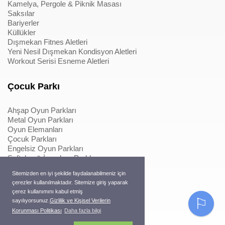
Kamelya, Pergole & Piknik Masası
Saksılar
Bariyerler
Küllükler
Dışmekan Fitnes Aletleri
Yeni Nesil Dışmekan Kondisyon Aletleri
Workout Serisi Esneme Aletleri
Çocuk Parkı
Ahşap Oyun Parkları
Metal Oyun Parkları
Oyun Elemanları
Çocuk Parkları
Engelsiz Oyun Parkları
Softplay & İçmekan Parkları
Oyun Elemanları
Sitemizden en iyi şekilde faydalanabilmeniz için
Metal Konstrüksiyonlu İpli Tırmanmalar
çerezler kullanılmaktadır. Sitemize giriş yaparak
Ahşap Konstrüksiyonlu İpli Tırmanmalar
çerez kullanımını kabul etmiş
Macera Serisi Ürünleri
⚐
sayılıyorsunuz.
Gizlilik ve Kişisel Verilerin
Trambolinler
Korunması Politikası
Daha fazla bilgi
Pergole