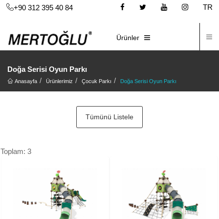
TR
+90 312 395 40 84
İ
E-KATALOG
Ürünler
Doğa Serisi Oyun Parkı
Anasayfa
Ürünlerimiz
Çocuk Parkı
Doğa Serisi Oyun Parkı
Tümünü Listele
Toplam: 3