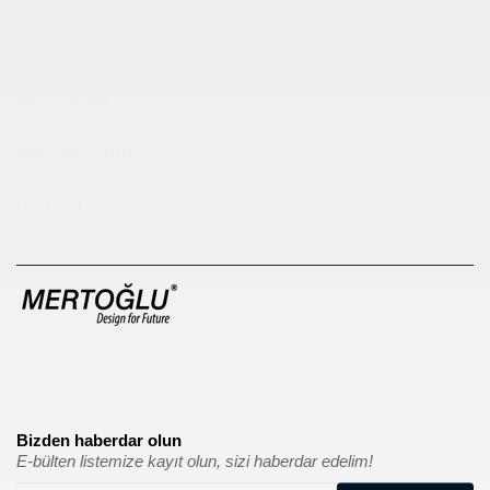
Çocuk Parkı
çöp kovası
sıfır atık kutusu
pergole
Bizden haberdar olun
E-bülten listemize kayıt olun, sizi haberdar edelim!