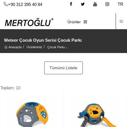
TR
+90 312 395 40 84
İ
E-KATALOG
Ürünler
Meteor Çocuk Oyun Serisi Çocuk Parkı
Anasayfa
Ürünlerimiz
Çocuk Parkı
Meteor Çocuk Oyun Serisi Çocuk Parkı
Tümünü Listele
Toplam: 10