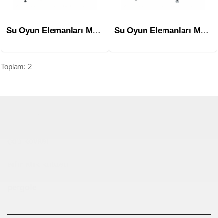
Su Oyun Elemanları Mso-1001
Su Oyun Elemanları Mso-1002
Toplam: 2
Çocuk Parkı
çöp kovası
sıfır atık kutusu
pergole