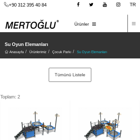
TR
+90 312 395 40 84
İ
E-KATALOG
Ürünler
Su Oyun Elemanları
Anasayfa
Ürünlerimiz
Çocuk Parkı
Su Oyun Elemanları
Tümünü Listele
Toplam: 2