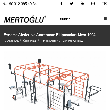
TR
+90 312 395 40 84
İ
E-KATALOG
Ürünler
Esneme Aletleri ve Antrenman Ekipmanları-Mwo-1004
Anasayfa
Ürünlerimiz
Fitness Aletleri
Esneme Aletleri
Esneme Aletleri ve 