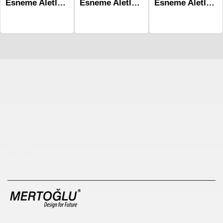
Esneme Aletleri ve Antrenman Ekipmanları-Mwo-1002
Esneme Aletleri ve Antrenman Ekipmanları-Mwo-1001
Esneme Aletleri ve Antrenman Ekipmanları-Mwo-1003
Çocuk Parkı
çöp kovası
sıfır atık kutusu
pergole