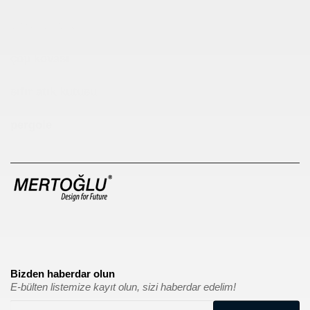
Çocuk Parkı
çöp kovası
sıfır atık kutusu
pergole
Bizden haberdar olun
E-bülten listemize kayıt olun, sizi haberdar edelim!