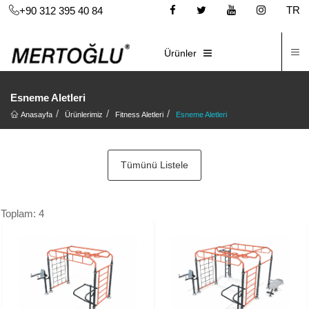
TR
+90 312 395 40 84
İ
E-KATALOG
Ürünler
Esneme Aletleri
Anasayfa
Ürünlerimiz
Fitness Aletleri
Esneme Aletleri
Tümünü Listele
Toplam: 4