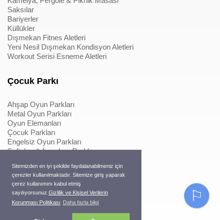
Kamelya, Pergole & Piknik Masası
Saksılar
Bariyerler
Küllükler
Dışmekan Fitnes Aletleri
Yeni Nesil Dışmekan Kondisyon Aletleri
Workout Serisi Esneme Aletleri
Çocuk Parkı
Ahşap Oyun Parkları
Metal Oyun Parkları
Oyun Elemanları
Çocuk Parkları
Engelsiz Oyun Parkları
Softplay & İçmekan Parkları
Oyun Elemanları
Sitemizden en iyi şekilde faydalanabilmeniz için
Metal Konstrüksiyonlu İpli Tırmanmalar
çerezler kullanılmaktadır. Sitemize giriş yaparak
Ahşap Konstrüksiyonlu İpli Tırmanmalar
çerez kullanımını kabul etmiş
Macera Serisi Ürünleri
⚐
sayılıyorsunuz.
Gizlilik ve Kişisel Verilerin
Trambolinler
Korunması Politikası
Daha fazla bilgi
Pergole