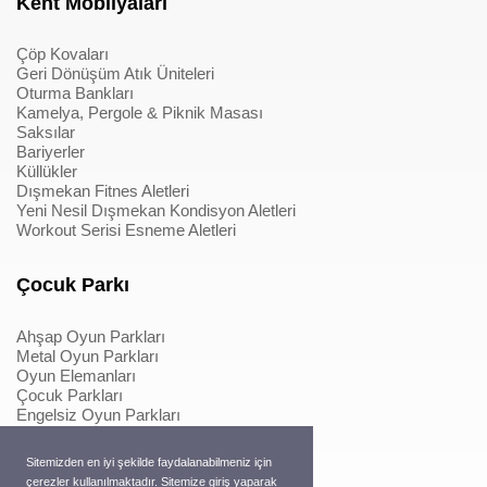
Kent Mobilyaları
Çöp Kovaları
Geri Dönüşüm Atık Üniteleri
Oturma Bankları
Kamelya, Pergole & Piknik Masası
Saksılar
Bariyerler
Küllükler
Dışmekan Fitnes Aletleri
Yeni Nesil Dışmekan Kondisyon Aletleri
Workout Serisi Esneme Aletleri
Çocuk Parkı
Ahşap Oyun Parkları
Metal Oyun Parkları
Oyun Elemanları
Çocuk Parkları
Engelsiz Oyun Parkları
Softplay & İçmekan Parkları
Oyun Elemanları
Sitemizden en iyi şekilde faydalanabilmeniz için
Metal Konstrüksiyonlu İpli Tırmanmalar
çerezler kullanılmaktadır. Sitemize giriş yaparak