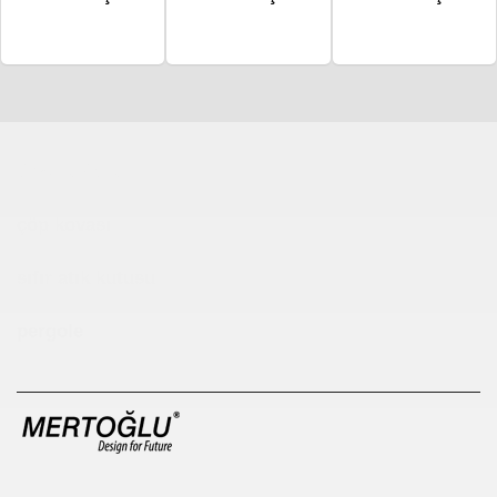
Çocuk Parkı
çöp kovası
sıfır atık kutusu
pergole