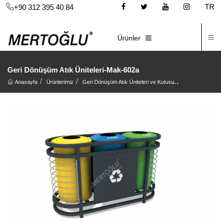
TR
+90 312 395 40 84
İ
E-KATALOG
Ürünler
Geri Dönüşüm Atık Üniteleri-Mak-602a
Anasayfa
Ürünlerimiz
Geri Dönüşüm Atık Üniteleri ve Kutusu
Geri Dönüşüm At