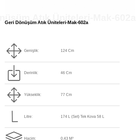
Geri Dönüşüm Atık Üniteleri-Mak-602a
Genişlik:
124 Cm
Derinlik:
46 Cm
Yükseklik:
77 Cm
Litre:
174 L (Set) Tek Kova 58 L
Hacim:
0,43 M³