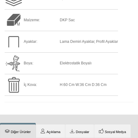
Malzeme:
DKP Sac
Ayaklar:
Lama Demiri Ayaklar, Profil Ayaklar
Boya:
Elektrostatik Boyalı
İç Kova:
H:60 Cm W:36 Cm D:36 Cm
Diğer Ürünler
Açıklama
Dosyalar
Sosyal Medya