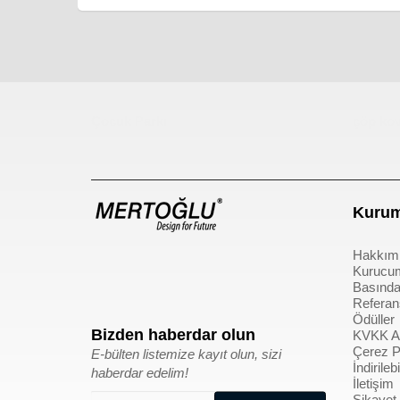
Çocuk Parkı
çöp kov
Kurum
Hakkım
Kurucu
Basında
Referan
Ödüller
Bizden haberdar olun
KVKK Ay
Çerez Po
E-bülten listemize kayıt olun, sizi
İndirile
haberdar edelim!
İletişim
Şikayet