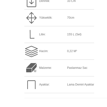
Derinlik:
33 Cm
Yükseklik:
70cm
Litre:
155 L (Set)
Hacim:
0,22 M³
Malzeme:
Paslanmaz Sac
Ayaklar:
Lama Demiri Ayaklar