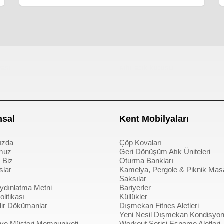
ası
sıfır atık kutusu
sal
Kent Mobilyaları
ızda
Çöp Kovaları
muz
Geri Dönüşüm Atık Üniteleri
 Biz
Oturma Bankları
slar
Kamelya, Pergole & Piknik Mas
Saksılar
dınlatma Metni
Bariyerler
litikası
Küllükler
bilir Dökümanlar
Dışmekan Fitnes Aletleri
Yeni Nesil Dışmekan Kondisyon 
 ve Müşteri Memnuniyeti
Workout Serisi Esneme Aletleri