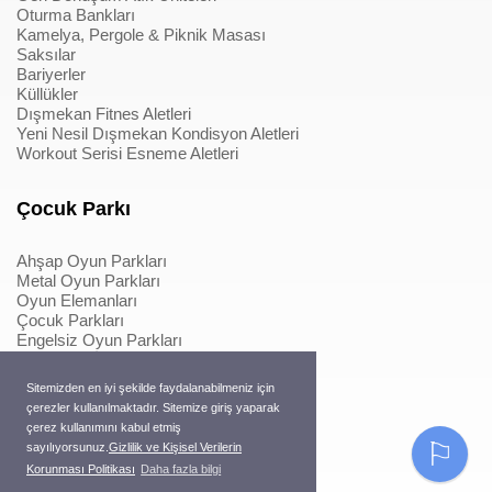
Oturma Bankları
Kamelya, Pergole & Piknik Masası
Saksılar
Bariyerler
Küllükler
Dışmekan Fitnes Aletleri
Yeni Nesil Dışmekan Kondisyon Aletleri
Workout Serisi Esneme Aletleri
Çocuk Parkı
Ahşap Oyun Parkları
Metal Oyun Parkları
Oyun Elemanları
Çocuk Parkları
Engelsiz Oyun Parkları
Softplay & İçmekan Parkları
Oyun Elemanları
Sitemizden en iyi şekilde faydalanabilmeniz için
Metal Konstrüksiyonlu İpli Tırmanmalar
çerezler kullanılmaktadır. Sitemize giriş yaparak
Ahşap Konstrüksiyonlu İpli Tırmanmalar
çerez kullanımını kabul etmiş
Macera Serisi Ürünleri
⚐
sayılıyorsunuz.
Gizlilik ve Kişisel Verilerin
Trambolinler
Korunması Politikası
Daha fazla bilgi
Pergole