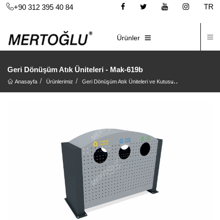
TR
+90 312 395 40 84
İ
E-KATALOG
Ürünler
Geri Dönüşüm Atık Üniteleri - Mak-619b
Anasayfa
Ürünlerimiz
Geri Dönüşüm Atık Üniteleri ve Kutusu
Geri Dönüşüm At