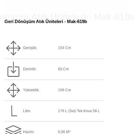
Geri Dönüşüm Atık Üniteleri - Mak-619b
Genişlik:
154 Cm
Derinlik:
60 Cm
Yükseklik:
106 Cm
Litre:
176 L (Set) Tek Kova 58 L
Hacim:
0,96 M³