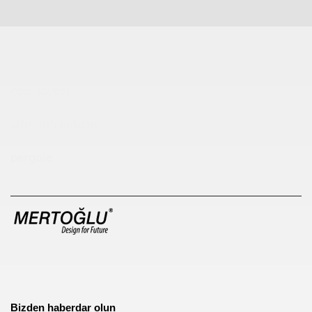
Çocuk Parkı
çöp kovası
sıfır atık kutusu
pergole
Bizden haberdar olun