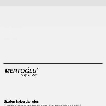
Çocuk Parkı
çöp kovası
sıfır atık kutusu
pergole
Bizden haberdar olun
E-bülten listemize kayıt olun, sizi haberdar edelim!