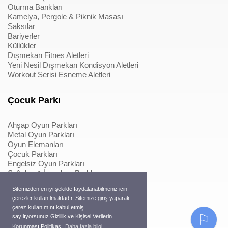
Oturma Bankları
Kamelya, Pergole & Piknik Masası
Saksılar
Bariyerler
Küllükler
Dışmekan Fitnes Aletleri
Yeni Nesil Dışmekan Kondisyon Aletleri
Workout Serisi Esneme Aletleri
Çocuk Parkı
Ahşap Oyun Parkları
Metal Oyun Parkları
Oyun Elemanları
Çocuk Parkları
Engelsiz Oyun Parkları
Softplay & İçmekan Parkları
Oyun Elemanları
Sitemizden en iyi şekilde faydalanabilmeniz için
Metal Konstrüksiyonlu İpli Tırmanmalar
çerezler kullanılmaktadır. Sitemize giriş yaparak
Ahşap Konstrüksiyonlu İpli Tırmanmalar
çerez kullanımını kabul etmiş
Macera Serisi Ürünleri
⚐
sayılıyorsunuz.
Gizlilik ve Kişisel Verilerin
Trambolinler
Korunması Politikası
Daha fazla bilgi