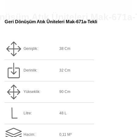
Geri Dönüşüm Atık Üniteleri Mak-671a-Tekli
Genişlik:
38 Cm
Derinlik:
32 Cm
Yükseklik:
90 Cm
Litre:
48 L
Hacim:
0,11 M³