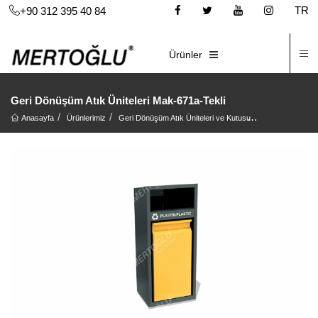
TR
+90 312 395 40 84
İ
E-KATALOG
Ürünler
Geri Dönüşüm Atık Üniteleri Mak-671a-Tekli
Anasayfa
Ürünlerimiz
Geri Dönüşüm Atık Üniteleri ve Kutusu
Geri Dönüşüm At