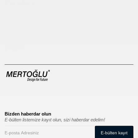
Çocuk Parkı
çöp kovası
sıfır atık kutusu
pergole
Bizden haberdar olun
E-bülten listemize kayıt olun, sizi haberdar edelim!