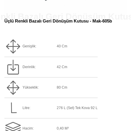
Üçlü Renkli Bazalı Geri Dönüşüm Kutusu - Mak-605b
Genişlik:
40 Cm
Derinlik:
42 Cm
Yükseklik:
80 Cm
Litre:
276 L (Set) Tek Kova 92 L
Hacim:
0,40 M³