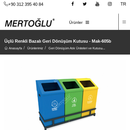
TR
+90 312 395 40 84
İ
E-KATALOG
Ürünler
Üçlü Renkli Bazalı Geri Dönüşüm Kutusu - Mak-605b
Anasayfa
Ürünlerimiz
Geri Dönüşüm Atık Üniteleri ve Kutusu
Geri Dönüşüm At