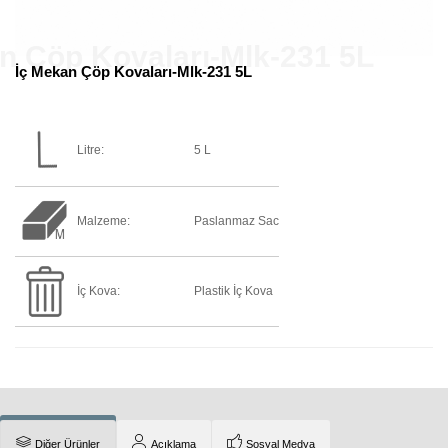
İç Mekan Çöp Kovaları-Mlk-231 5L
Litre:
5 L
Malzeme:
Paslanmaz Sac
İç Kova:
Plastik İç Kova
Diğer Ürünler
Açıklama
Sosyal Medya