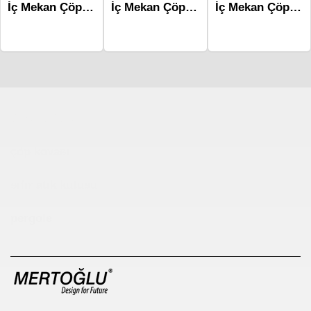
İç Mekan Çöp Kovaları Mlk-225
İç Mekan Çöp Kovaları-Mlk-297a
İç Mekan Çöp Kovaları-Mlk-278a
Çocuk Parkı
çöp kovası
sıfır atık kutusu
pergole