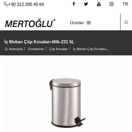
TR
+90 312 395 40 84
İ
E-KATALOG
Ürünler
İç Mekan Çöp Kovaları-Mlk-231 5L
Anasayfa
Ürünlerimiz
Çöp Kovaları
İç Mekan Çöp Kovaları
İç Mekan Çöp 