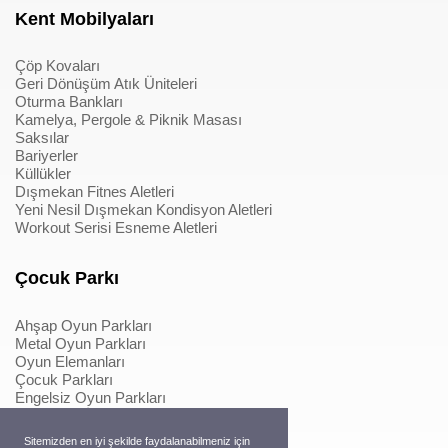
Kent Mobilyaları
Çöp Kovaları
Geri Dönüşüm Atık Üniteleri
Oturma Bankları
Kamelya, Pergole & Piknik Masası
Saksılar
Bariyerler
Küllükler
Dışmekan Fitnes Aletleri
Yeni Nesil Dışmekan Kondisyon Aletleri
Workout Serisi Esneme Aletleri
Çocuk Parkı
Ahşap Oyun Parkları
Metal Oyun Parkları
Oyun Elemanları
Çocuk Parkları
Engelsiz Oyun Parkları
Softplay & İçmekan Parkları
Oyun Elemanları
Sitemizden en iyi şekilde faydalanabilmeniz için