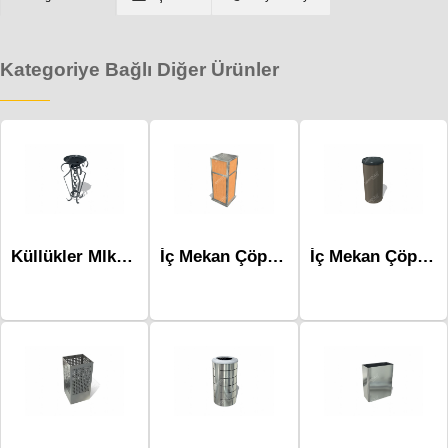
Kategoriye Bağlı Diğer Ürünler
Küllükler Mlk-221
İç Mekan Çöp Kovaları-Mlk-291
İç Mekan Çöp Kovaları-Mlk-315b