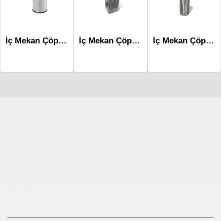
İç Mekan Çöp Kovaları-Mlk-250 12L
İç Mekan Çöp Kovaları Mlk-225
İç Mekan Çöp Kovaları-Mlk-213a
Çocuk Parkı
çöp kovası
sıfır atık kutusu
pergole