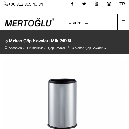
TR
+90 312 395 40 84
İ
E-KATALOG
Ürünler
iç Mekan Çöp Kovaları-Mlk-249 5L
Anasayfa
Ürünlerimiz
Çöp Kovaları
İç Mekan Çöp Kovaları
iç Mekan Çöp 