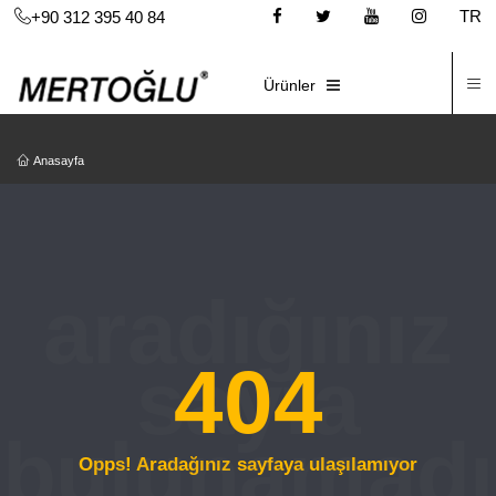
TR
+90 312 395 40 84
İ
E-KATALOG
Ürünler
Anasayfa
404
Opps! Aradağınız sayfaya ulaşılamıyor