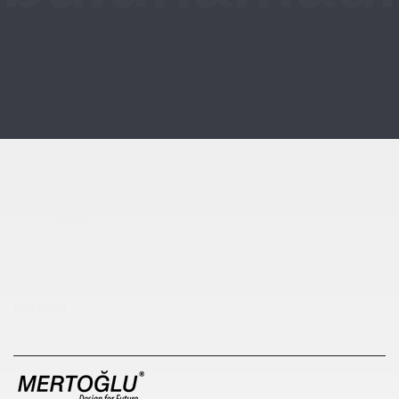
Çocuk Parkı
çöp kovası
sıfır atık kutusu
pergole