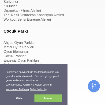
Bariyerler
Küllükler
Dışmekan Fitnes Aletleri
Yeni Nesil Dışmekan Kondisyon Aletleri
Workout Serisi Esneme Aletleri
Çocuk Parkı
Ahşap Oyun Parkları
Metal Oyun Parkları
Oyun Elemanları
Çocuk Parkları
Engelsiz Oyun Parkları
Softplay & İçmekan Parkları
Oyun Elemanları
Sitemizden en iyi şekilde faydalanabilmeniz için
Metal Konstrüksiyonlu İpli Tırmanmalar
çerezler kullanılmaktadır. Sitemize giriş yaparak
Ahşap Konstrüksiyonlu İpli Tırmanmalar
çerez kullanımını kabul etmiş
Macera Serisi Ürünleri
⚐
sayılıyorsunuz.
Gizlilik ve Kişisel Verilerin
Trambolinler
Korunması Politikası
Daha fazla bilgi
Pergole
Gizle
Tamam