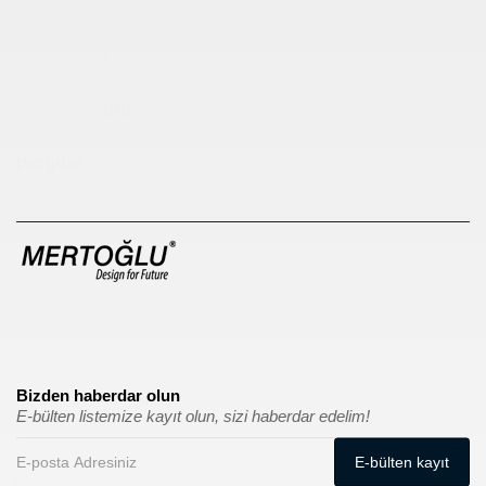
Çocuk Parkı
çöp kovası
sıfır atık kutusu
pergole
Bizden haberdar olun
E-bülten listemize kayıt olun, sizi haberdar edelim!