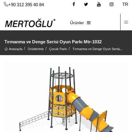
TR
+90 312 395 40 84
İ
E-KATALOG
Ürünler
Tırmanma ve Denge Serisi Oyun Parkı Mtr-1032
Anasayfa
Ürünlerimiz
Çocuk Parkı
Tırmanma ve Denge Oyun Serisi
Tırm