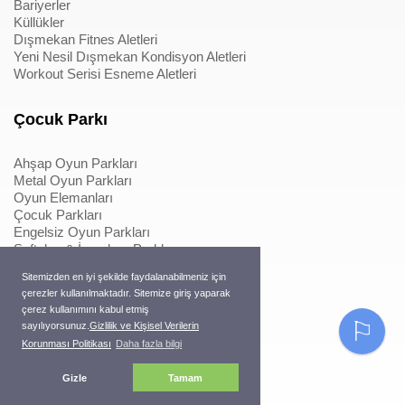
Bariyerler
Küllükler
Dışmekan Fitnes Aletleri
Yeni Nesil Dışmekan Kondisyon Aletleri
Workout Serisi Esneme Aletleri
Çocuk Parkı
Ahşap Oyun Parkları
Metal Oyun Parkları
Oyun Elemanları
Çocuk Parkları
Engelsiz Oyun Parkları
Softplay & İçmekan Parkları
Oyun Elemanları
Sitemizden en iyi şekilde faydalanabilmeniz için
Metal Konstrüksiyonlu İpli Tırmanmalar
çerezler kullanılmaktadır. Sitemize giriş yaparak
Ahşap Konstrüksiyonlu İpli Tırmanmalar
çerez kullanımını kabul etmiş
Macera Serisi Ürünleri
⚐
sayılıyorsunuz.
Gizlilik ve Kişisel Verilerin
Trambolinler
Korunması Politikası
Daha fazla bilgi
Pergole
Gizle
Tamam