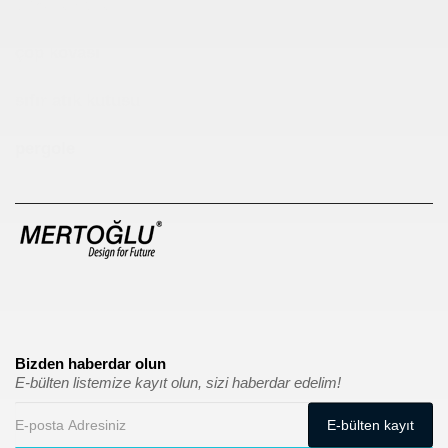
Çocuk Parkı
çöp kovası
sıfır atık kutusu
pergole
Bizden haberdar olun
E-bülten listemize kayıt olun, sizi haberdar edelim!