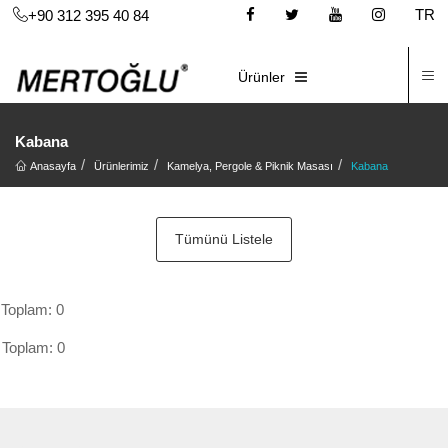
TR
+90 312 395 40 84
İ
E-KATALOG
Ürünler
Kabana
Anasayfa
Ürünlerimiz
Kamelya, Pergole & Piknik Masası
Kabana
Tümünü Listele
Toplam: 0
Toplam: 0