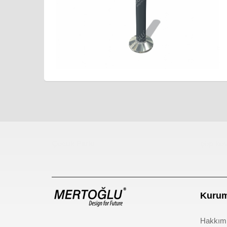
Çocuk Parkı
çöp kov
Kurum
Hakkım