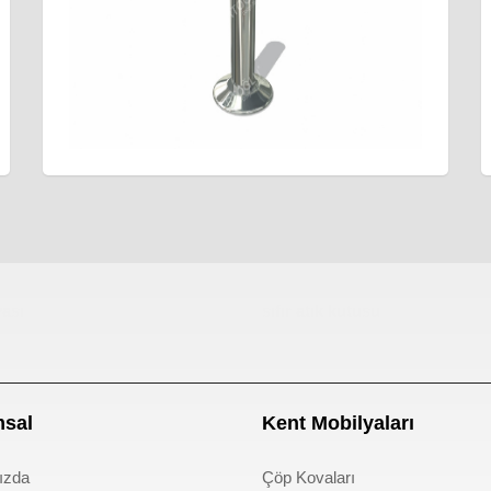
ası
sıfır atık kutusu
sal
Kent Mobilyaları
ızda
Çöp Kovaları