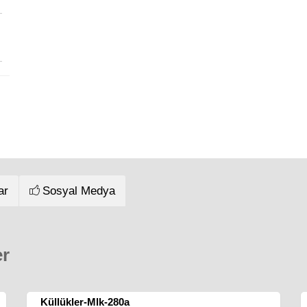
ar
Sosyal Medya
er
Küllükler-Mlk-280a