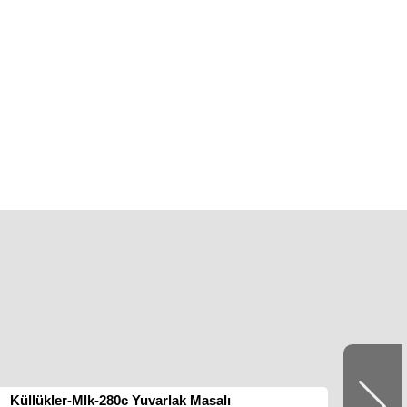
Küllükler-Mlk-280c Yuvarlak Masalı