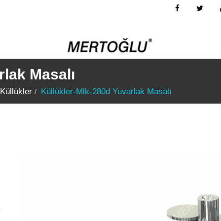
rlak Masalı
Küllükler
Küllükler-Mlk-280d Yuvarlak Masalı