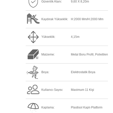
Güvenlik Alanı:
9,60 X 8,20m
Kaydırak Yükseklik:
H:2000 Mm/h:2000 Mm
Yükseklik:
4,15m
Malzeme:
Metal Boru Profil, Polietilen
Boya:
Elektrostatik Boya
Kullanıcı Sayısı:
Maximum 11 Kişi
Kaplama:
Plastisol Kaplı Platform