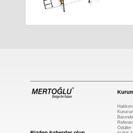
Çocuk Parkı
çöp kov
Kurum
Hakkım
Kurucu
Basında
Referan
Ödüller
Bizden haberdar olun
KVKK Ay