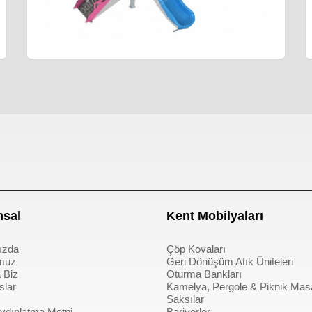
ası
sıfır atık kutusu
sal
Kent Mobilyaları
ızda
Çöp Kovaları
muz
Geri Dönüşüm Atık Üniteleri
 Biz
Oturma Bankları
slar
Kamelya, Pergole & Piknik Mas
Saksılar
dınlatma Metni
Bariyerler