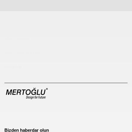
Çocuk Parkı
çöp kovası
sıfır atık kutusu
pergole
Bizden haberdar olun