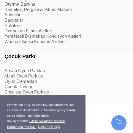
Oturma Bankları
Kamelya, Pergole & Piknik Masası
Saksılar
Bariyerler
Küllükler
Dışmekan Fitnes Aletleri
Yeni Nesil Dışmekan Kondisyon Aletleri
Workout Serisi Esneme Aletleri
Çocuk Parkı
Ahşap Oyun Parkları
Metal Oyun Parkları
Oyun Elemanları
Çocuk Parkları
Engelsiz Oyun Parkları
Softplay & İçmekan Parkları
Oyun Elemanları
Sitemizden en iyi şekilde faydalanabilmeniz için
Metal Konstrüksiyonlu İpli Tırmanmalar
çerezler kullanılmaktadır. Sitemize giriş yaparak
Ahşap Konstrüksiyonlu İpli Tırmanmalar
çerez kullanımını kabul etmiş
Macera Serisi Ürünleri
⚐
sayılıyorsunuz.
Gizlilik ve Kişisel Verilerin
Trambolinler
Korunması Politikası
Daha fazla bilgi
Pergole