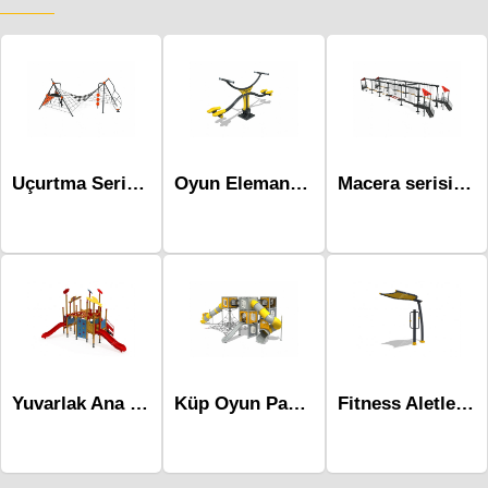
Uçurtma Serisi Oyun parkı-Mku-102
Oyun Elemanları -Mae-088
Macera serisi Oyun Grubu -Mac-003
Yuvarlak Ana Kesit Çocuk Parkı Mto-207
Küp Oyun Parkı-Mkg-106
Fitness Aletleri-Mfs-301