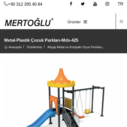
TR
+90 312 395 40 84
İ
E-KATALOG
Ürünler
Metal-Plastik Çocuk Parkları-Mds-425
Anasayfa
Ürünlerimiz
Ahşap Metal ve Kompakt Oyun Parkları
Metal Oyun Pa