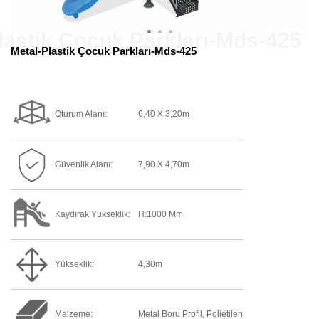
Metal-Plastik Çocuk Parkları-Mds-425
Oturum Alanı:
6,40 X 3,20m
Güvenlik Alanı:
7,90 X 4,70m
Kaydırak Yükseklik:
H:1000 Mm
Yükseklik:
4,30m
Malzeme:
Metal Boru Profil, Polietilen