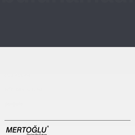
Çocuk Parkı
çöp kovası
sıfır atık kutusu
pergole