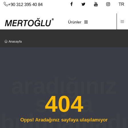
TR
+90 312 395 40 84
İ
E-KATALOG
Ürünler
Anasayfa
404
Opps! Aradağınız sayfaya ulaşılamıyor