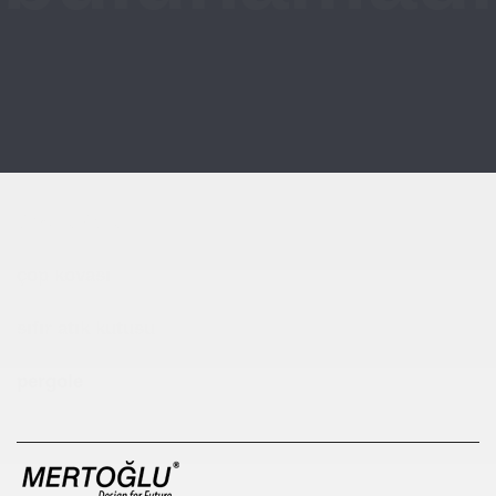
Çocuk Parkı
çöp kovası
sıfır atık kutusu
pergole