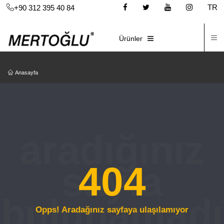
TR
+90 312 395 40 84
İ
E-KATALOG
Ürünler
Anasayfa
404
Opps! Aradağınız sayfaya ulaşılamıyor