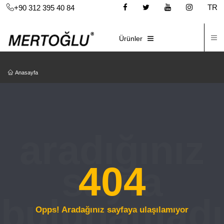
TR
+90 312 395 40 84
İ
E-KATALOG
Ürünler
Anasayfa
404
Opps! Aradağınız sayfaya ulaşılamıyor