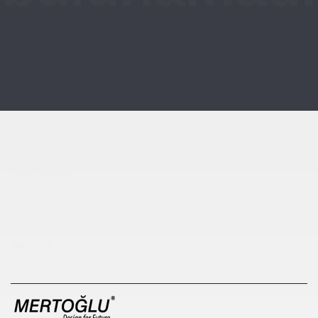
Çocuk Parkı
çöp kovası
sıfır atık kutusu
pergole