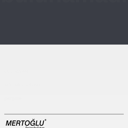
Çocuk Parkı
çöp kovası
sıfır atık kutusu
pergole