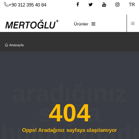
TR
+90 312 395 40 84
İ
E-KATALOG
Ürünler
Anasayfa
404
Opps! Aradağınız sayfaya ulaşılamıyor