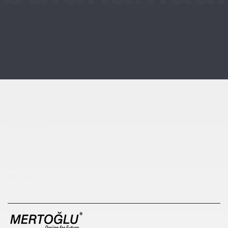
Çocuk Parkı
çöp kovası
sıfır atık kutusu
pergole