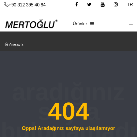
TR
+90 312 395 40 84
İ
E-KATALOG
Ürünler
Anasayfa
404
Opps! Aradağınız sayfaya ulaşılamıyor