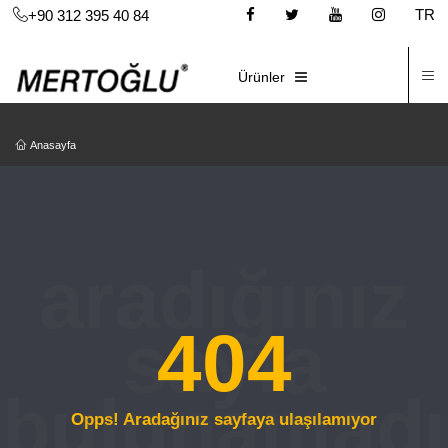
TR
+90 312 395 40 84
İ
E-KATALOG
Ürünler
Anasayfa
404
Opps! Aradağınız sayfaya ulaşılamıyor