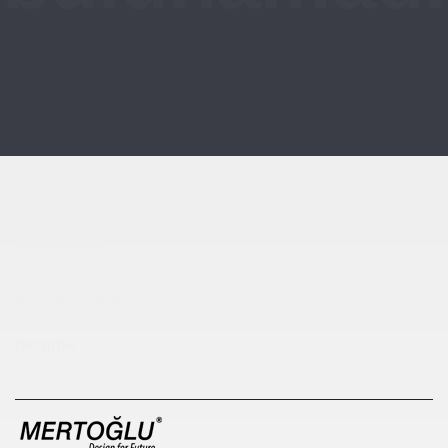
Çocuk Parkı
çöp kovası
sıfır atık kutusu
pergole