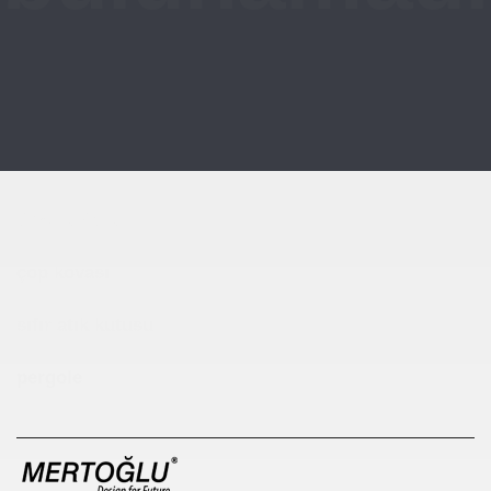
Çocuk Parkı
çöp kovası
sıfır atık kutusu
pergole