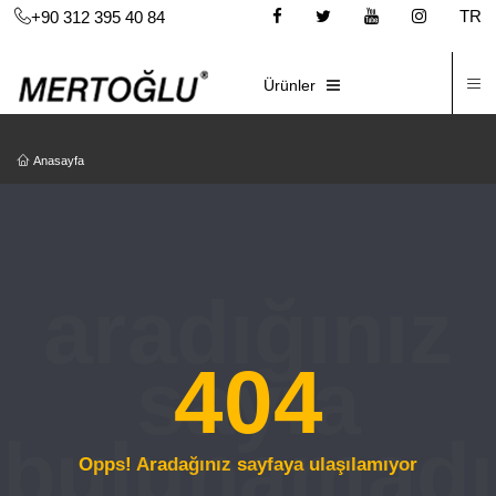
TR
+90 312 395 40 84
İ
E-KATALOG
Ürünler
Anasayfa
404
Opps! Aradağınız sayfaya ulaşılamıyor