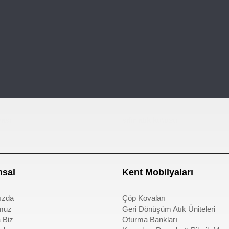
ası
sıfır atık kutusu
sal
Kent Mobilyaları
ızda
Çöp Kovaları
muz
Geri Dönüşüm Atık Üniteleri
 Biz
Oturma Bankları