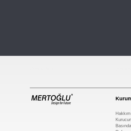
Çocuk Parkı
çöp kov
Kurum
Hakkım
Kurucu
Basında