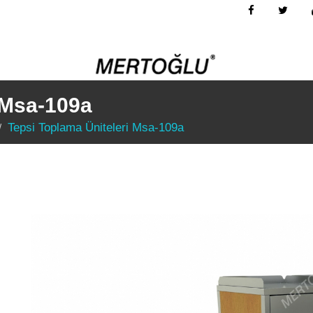
 Msa-109a
Tepsi Toplama Üniteleri Msa-109a