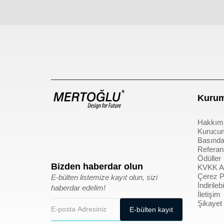
Çocuk Parkı
çöp kov
Kurum
Hakkım
Kurucu
Basında
Referan
Ödüller
Bizden haberdar olun
KVKK Ay
Çerez Po
E-bülten listemize kayıt olun, sizi
İndirile
haberdar edelim!
İletişim
Şikayet