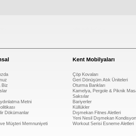
ası
sıfır atık kutusu
sal
Kent Mobilyaları
ızda
Çöp Kovaları
muz
Geri Dönüşüm Atık Üniteleri
 Biz
Oturma Bankları
slar
Kamelya, Pergole & Piknik Mas
Saksılar
dınlatma Metni
Bariyerler
litikası
Küllükler
bilir Dökümanlar
Dışmekan Fitnes Aletleri
Yeni Nesil Dışmekan Kondisyon 
 ve Müşteri Memnuniyeti
Workout Serisi Esneme Aletleri