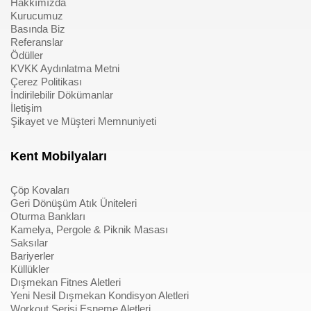
Hakkımızda
Kurucumuz
Basında Biz
Referanslar
Ödüller
KVKK Aydınlatma Metni
Çerez Politikası
İndirilebilir Dökümanlar
İletişim
Şikayet ve Müşteri Memnuniyeti
Kent Mobilyaları
Çöp Kovaları
Geri Dönüşüm Atık Üniteleri
Oturma Bankları
Kamelya, Pergole & Piknik Masası
Saksılar
Bariyerler
Küllükler
Dışmekan Fitnes Aletleri
Yeni Nesil Dışmekan Kondisyon Aletleri
Workout Serisi Esneme Aletleri