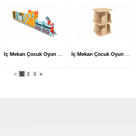
İç Mekan Çocuk Oyun Ekipmanları Mim-1412
İç Mekan Çocuk Oyun Ekipmanları Mim-1413
«
1
2
3
»
Çocuk Parkı
çöp kovası