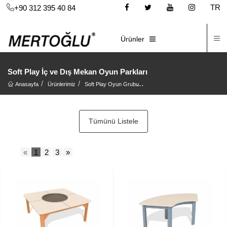
TR
+90 312 395 40 84
İ
E-KATALOG
Ürünler
Soft Play İç ve Dış Mekan Oyun Parkları
Anasayfa
Ürünlerimiz
Soft Play Oyun Grubu
Soft Play İç ve Dış Mekan Oyun
Tümünü Listele
«
1
2
3
»