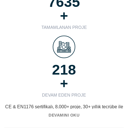
7635
+
TAMAMLANAN PROJE
218
+
DEVAM EDEN PROJE
CE & EN1176 sertifikalı, 8.000+ proje, 30+ yıllık tecrübe ile
Türkiye'de ve Dünya'da lider ve öncü en iyi çocuk parkı
DEVAMINI OKU
üreticisi.