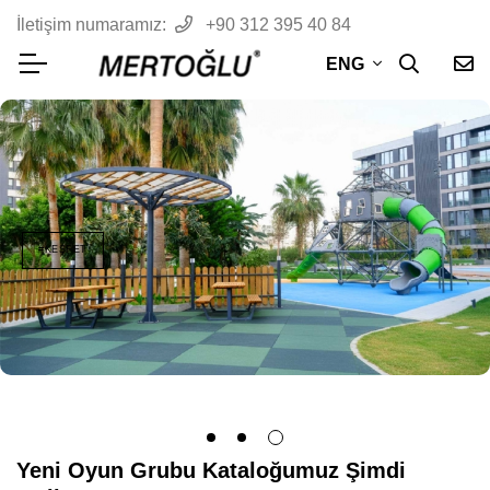
İletişim numaramız:
+90 312 395 40 84
ENG
#KEŞFET
Yeni Oyun Grubu Kataloğumuz Şimdi