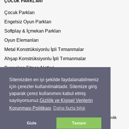
ÇOCUK PARKLARI
Çocuk Parkları
Engelsiz Oyun Parkları
Softplay & İçmekan Parkları
Oyun Elemanları
Metal Konstrüksiyonlu İpli Tırmanmalar
Ahşap Konstrüksiyonlu İpli Tırmanmalar
Dışmekan Fitnes Aletleri
Macera Serisi Ürünleri
Sitemizden en iyi şekilde faydalanabilmeniz
Trambolinler
için çerezler kullanılmaktadır. Sitemize giriş
yaparak çerez kullanımını kabul etmiş
Yeni Nesil Dışmekan Kondisyon Aletleri
sayılıyorsunuz.
Gizlilik ve Kişisel Verilerin
Workout Serisi Esneme Aletleri
Korunması Politikası
Daha fazla bilgi
© 2025 Mertoğlu Kent Mobilyaları CE ve EN1176 gibi güvenlik
serifikalarına sahiptir.
Gizle
Tamam