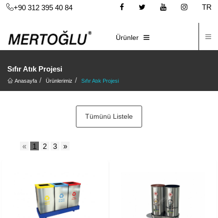
TR
+90 312 395 40 84
İ
E-KATALOG
Ürünler
Sıfır Atık Projesi
Anasayfa
Ürünlerimiz
Sıfır Atık Projesi
Tümünü Listele
«
1
2
3
»