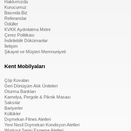
Hakkımızda
Kurucumuz
Basında Biz
Referanslar
Ödüller
KVKK Aydınlatma Metni
Çerez Politikası
İndirilebilir Dökümanlar
İletişim
Şikayet ve Müşteri Memnuniyeti
Kent Mobilyaları
Çöp Kovaları
Geri Dönüşüm Atık Üniteleri
Oturma Bankları
Kamelya, Pergole & Piknik Masası
Saksılar
Bariyerler
Küllükler
Dışmekan Fitnes Aletleri
Yeni Nesil Dışmekan Kondisyon Aletleri
Workout Serisi Esneme Aletleri