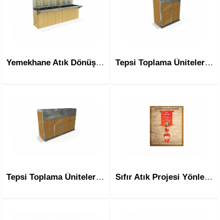
Yemekhane Atık Dönüştürme Sistemi Msa-108
Tepsi Toplama Üniteleri Msa-109a
Tepsi Toplama Üniteleri Msa-109b
Sıfır Atık Projesi Yönlendirme Panosu Msa-110a Tekli