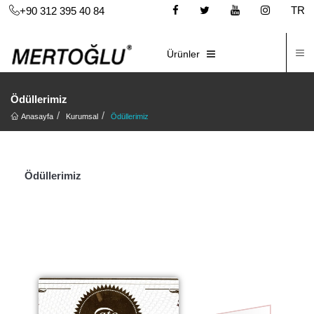
TR
+90 312 395 40 84
İ
E-KATALOG
Ürünler
Ödüllerimiz
Anasayfa
Kurumsal
Ödüllerimiz
Ödüllerimiz