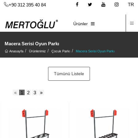
TR
+90 312 395 40 84
İ
E-KATALOG
Ürünler
Macera Serisi Oyun Parkı
Anasayfa
Ürünlerimiz
Çocuk Parkı
Macera Serisi Oyun Parkı
Tümünü Listele
«
1
2
3
»