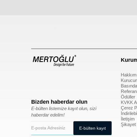
Çocuk Parkı
çöp kov
Kurum
Hakkım
Kurucu
Basında
Referan
Ödüller
Bizden haberdar olun
KVKK Ay
Çerez Po
E-bülten listemize kayıt olun, sizi
İndirile
haberdar edelim!
İletişim
Şikayet