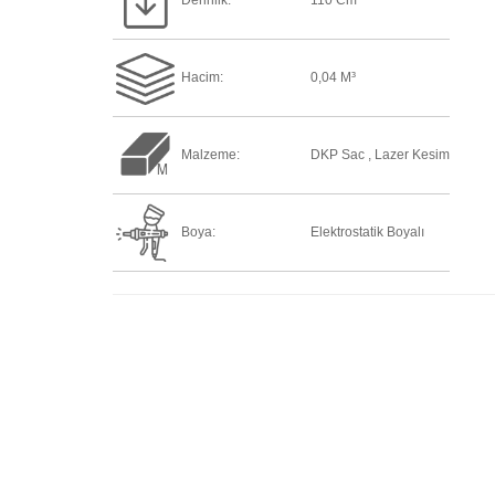
Derinlik:
110 Cm
Hacim:
0,04 M³
Malzeme:
DKP Sac , Lazer Kesim
Boya:
Elektrostatik Boyalı