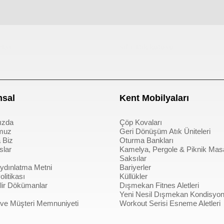
ası
sıfır atık kutusu
sal
Kent Mobilyaları
ızda
Çöp Kovaları
muz
Geri Dönüşüm Atık Üniteleri
 Biz
Oturma Bankları
slar
Kamelya, Pergole & Piknik Mas
Saksılar
dınlatma Metni
Bariyerler
litikası
Küllükler
bilir Dökümanlar
Dışmekan Fitnes Aletleri
Yeni Nesil Dışmekan Kondisyon 
 ve Müşteri Memnuniyeti
Workout Serisi Esneme Aletleri