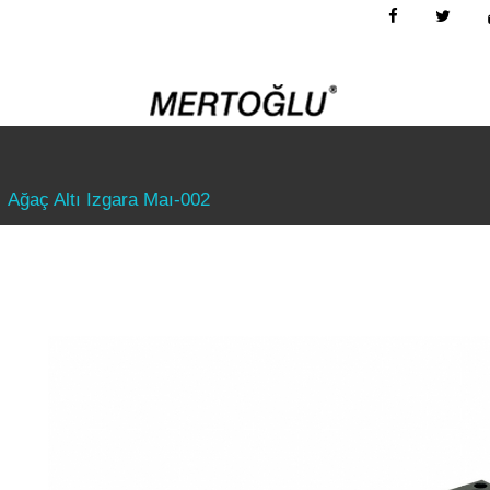
Ağaç Altı Izgara Maı-002