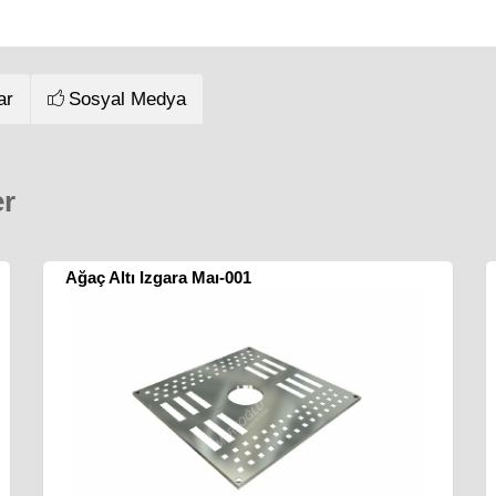
ar
Sosyal Medya
er
Ağaç Altı Izgara Maı-001