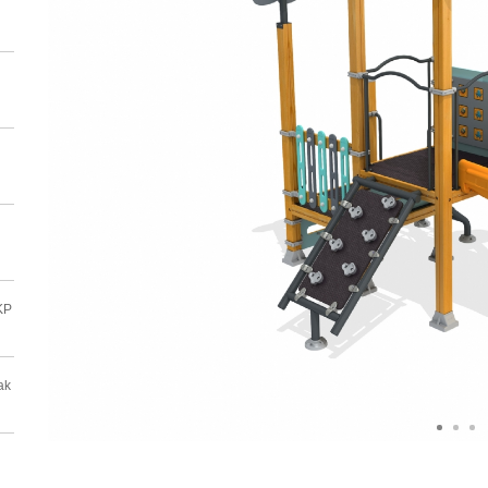
DKP
ak