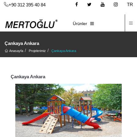
TR
+90 312 395 40 84
İ
E-KATALOG
Ürünler
Çankaya Ankara
Anasayfa
Projelerimiz
Çankaya Ankara
Çankaya Ankara