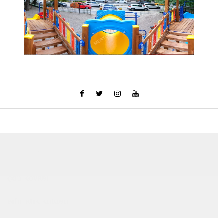
Çocuk Parkı
çöp kovası
sıfır atık kutusu