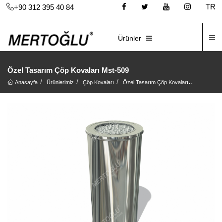
TR
+90 312 395 40 84
İ
E-KATALOG
Ürünler
Özel Tasarım Çöp Kovaları Mst-509
Anasayfa
Ürünlerimiz
Çöp Kovaları
Özel Tasarım Çöp Kovaları
Özel Tasa