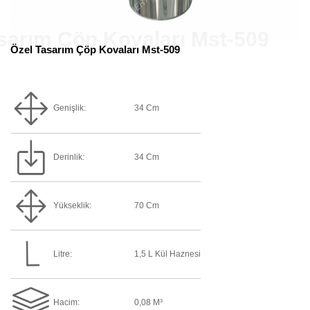
Özel Tasarım Çöp Kovaları Mst-509
Genişlik:
34 Cm
Derinlik:
34 Cm
Yükseklik:
70 Cm
Litre:
1,5 L Kül Haznesi
Hacim:
0,08 M³