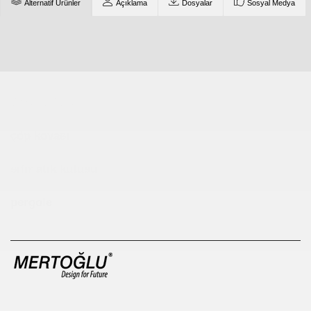
Alternatif Ürünler
Açıklama
Dosyalar
Sosyal Medya
Çocuk Parkı
çöp kovası
sıfır atık kutusu
pergole