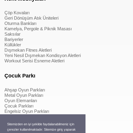
Çöp Kovaları
Geri Dönüşüm Atık Üniteleri
Oturma Bankları
Kamelya, Pergole & Piknik Masası
Saksılar
Bariyerler
Küllükler
Dışmekan Fitnes Aletleri
Yeni Nesil Dışmekan Kondisyon Aletleri
Workout Serisi Esneme Aletleri
Çocuk Parkı
Ahşap Oyun Parkları
Metal Oyun Parkları
Oyun Elemanları
Çocuk Parkları
Engelsiz Oyun Parkları
Softplay & İçmekan Parkları
Oyun Elemanları
Sitemizden en iyi şekilde faydalanabilmeniz için
Metal Konstrüksiyonlu İpli Tırmanmalar
çerezler kullanılmaktadır. Sitemize giriş yaparak
Ahşap Konstrüksiyonlu İpli Tırmanmalar