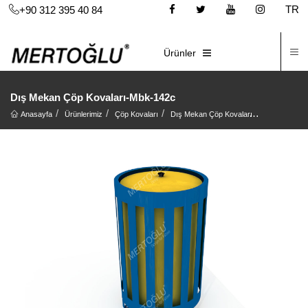
TR
+90 312 395 40 84
İ
E-KATALOG
Ürünler
Dış Mekan Çöp Kovaları-Mbk-142c
Anasayfa
Ürünlerimiz
Çöp Kovaları
Dış Mekan Çöp Kovaları
Dış Mekan Ç