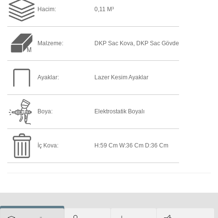
Hacim:
0,11 M³
Malzeme:
DKP Sac Kova, DKP Sac Gövde
Ayaklar:
Lazer Kesim Ayaklar
Boya:
Elektrostatik Boyalı
İç Kova:
H:59 Cm W:36 Cm D:36 Cm