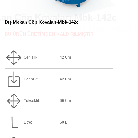
Dış Mekan Çöp Kovaları-Mbk-142c
BU ÜRÜN ÜRETİMDEN KALDIRILMIŞTIR
Genişlik:
42 Cm
Derinlik:
42 Cm
Yükseklik:
66 Cm
Litre:
60 L