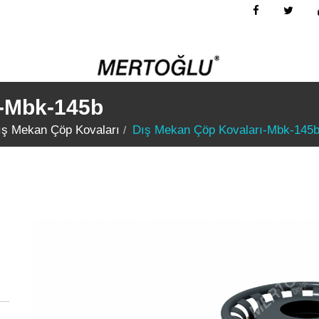
ı-Mbk-145b
ış Mekan Çöp Kovaları
Dış Mekan Çöp Kovaları-Mbk-145