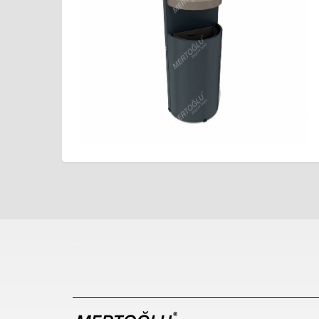
Çocuk Parkı
çöp kov