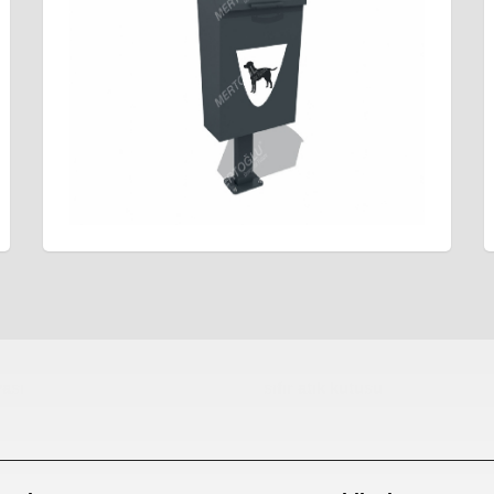
ası
sıfır atık kutusu