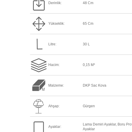
Derinlik:
48 Cm
Yükseklik:
65 Cm
Litre:
30 L
Hacim:
0,15 M³
Malzeme:
DKP Sac Kova
Ahşap:
Gürgen
Lama Demiri Ayaklar, Boru Prof
Ayaklar:
Ayaklar