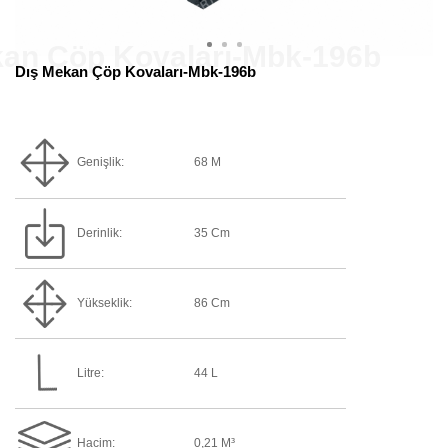
Dış Mekan Çöp Kovaları-Mbk-196b
Genişlik:
68 M
Derinlik:
35 Cm
Yükseklik:
86 Cm
Litre:
44 L
Hacim:
0,21 M³