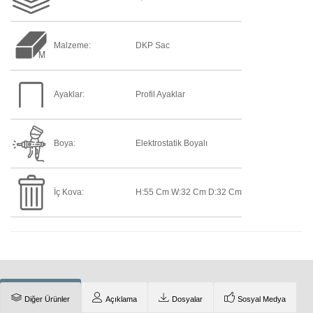
Malzeme:
DKP Sac
Ayaklar:
Profil Ayaklar
Boya:
Elektrostatik Boyalı
İç Kova:
H:55 Cm W:32 Cm D:32 Cm
Diğer Ürünler
Açıklama
Dosyalar
Sosyal Medya