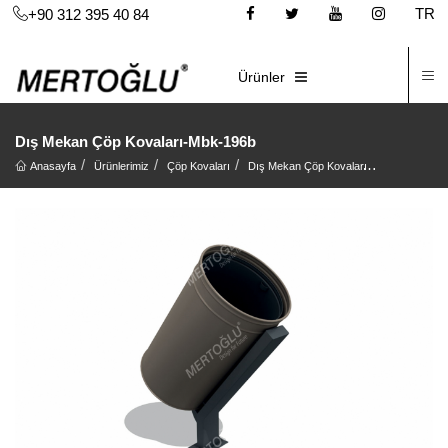
TR
+90 312 395 40 84
İ
E-KATALOG
Ürünler
Dış Mekan Çöp Kovaları-Mbk-196b
Anasayfa
Ürünlerimiz
Çöp Kovaları
Dış Mekan Çöp Kovaları
Dış Mekan Ç