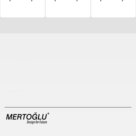
Çocuk Parkı
çöp kovası
sıfır atık kutusu
pergole