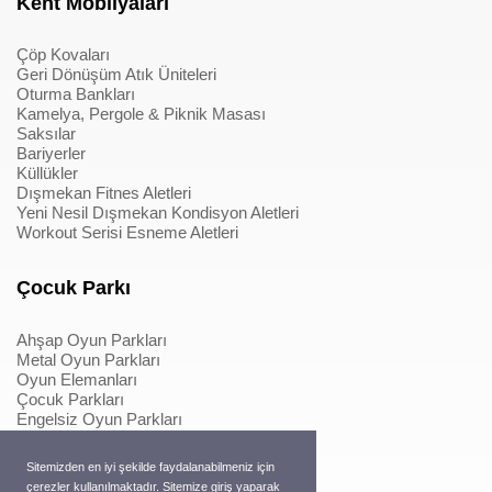
Kent Mobilyaları
Çöp Kovaları
Geri Dönüşüm Atık Üniteleri
Oturma Bankları
Kamelya, Pergole & Piknik Masası
Saksılar
Bariyerler
Küllükler
Dışmekan Fitnes Aletleri
Yeni Nesil Dışmekan Kondisyon Aletleri
Workout Serisi Esneme Aletleri
Çocuk Parkı
Ahşap Oyun Parkları
Metal Oyun Parkları
Oyun Elemanları
Çocuk Parkları
Engelsiz Oyun Parkları
Softplay & İçmekan Parkları
Oyun Elemanları
Sitemizden en iyi şekilde faydalanabilmeniz için
Metal Konstrüksiyonlu İpli Tırmanmalar
çerezler kullanılmaktadır. Sitemize giriş yaparak