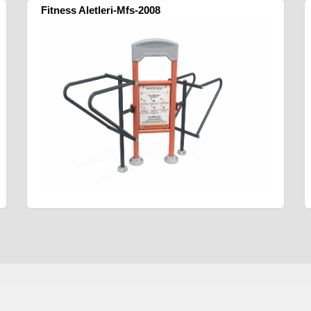
Fitness Aletleri-Mfs-2008
ası
sıfır atık kutusu