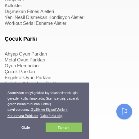
Küllükler
Dışmekan Fitnes Aletleri
Yeni Nesil Dışmekan Kondisyon Aletleri
Workout Serisi Esneme Aletleri
Çocuk Parkı
Ahşap Oyun Parkları
Metal Oyun Parkları
Oyun Elemanları
Çocuk Parkları
Engelsiz Oyun Parkları
Softplay & İçmekan Parkları
Oyun Elemanları
Sitemizden en iyi şekilde faydalanabilmeniz için
Metal Konstrüksiyonlu İpli Tırmanmalar
çerezler kullanılmaktadır. Sitemize giriş yaparak
Ahşap Konstrüksiyonlu İpli Tırmanmalar
çerez kullanımını kabul etmiş
Macera Serisi Ürünleri
⚐
sayılıyorsunuz.
Gizlilik ve Kişisel Verilerin
Trambolinler
Korunması Politikası
Daha fazla bilgi
Pergole
Gizle
Tamam