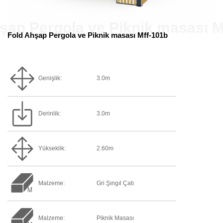
Fold Ahşap Pergola ve Piknik masası Mff-101b
Genişlik:
3.0m
Derinlik:
3.0m
Yükseklik:
2.60m
Malzeme:
Gri Şıngıl Çatı
Malzeme:
Piknik Masası