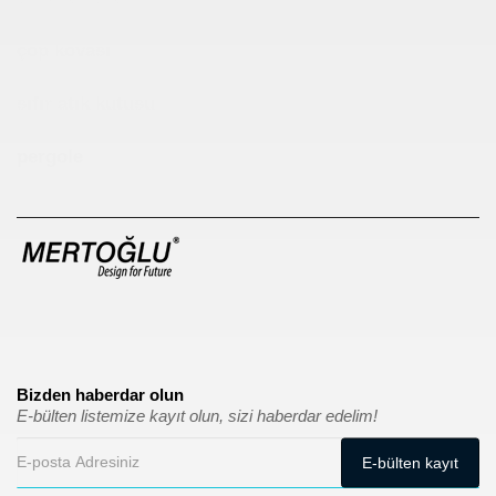
çöp kovası
sıfır atık kutusu
pergole
Bizden haberdar olun
E-bülten listemize kayıt olun, sizi haberdar edelim!