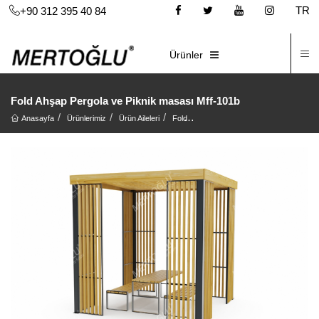
TR
+90 312 395 40 84
İ
E-KATALOG
Ürünler
Fold Ahşap Pergola ve Piknik masası Mff-101b
Anasayfa
Ürünlerimiz
Ürün Aileleri
Fold
Fold Ahşap Pergola ve Piknik mas