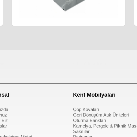
ası
sıfır atık kutusu
sal
Kent Mobilyaları
ızda
Çöp Kovaları
muz
Geri Dönüşüm Atık Üniteleri
 Biz
Oturma Bankları
slar
Kamelya, Pergole & Piknik Mas
Saksılar
dınlatma Metni
Bariyerler