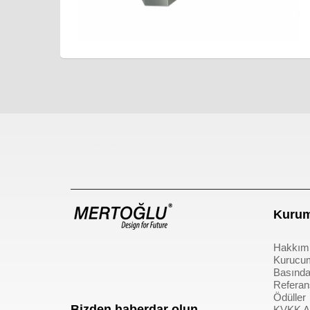
Çocuk Parkı
çöp kov
Kurum
Hakkım
Kurucu
Basında
Referan
Ödüller
Bizden haberdar olun
KVKK Ay