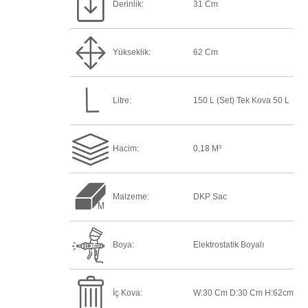
Derinlik:
31 Cm
Yükseklik:
62 Cm
Litre:
150 L (Set) Tek Kova 50 L
Hacim:
0,18 M³
Malzeme:
DKP Sac
Boya:
Elektrostatik Boyalı
İç Kova:
W:30 Cm D:30 Cm H:62cm