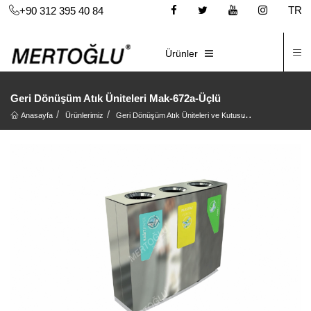
TR
+90 312 395 40 84
İ
E-KATALOG
Ürünler
Geri Dönüşüm Atık Üniteleri Mak-672a-Üçlü
Anasayfa
Ürünlerimiz
Geri Dönüşüm Atık Üniteleri ve Kutusu
Geri Dönüşüm At