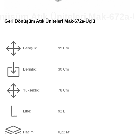
Geri Dönüşüm Atık Üniteleri Mak-672a-Üçlü
Genişlik:
95 Cm
Derinlik:
30 Cm
Yükseklik:
78 Cm
Litre:
92 L
Hacim:
0,22 M³