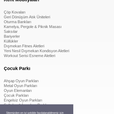
Çöp Kovaları
Geri Dönüşüm Atık Üniteleri
Oturma Bankları
Kamelya, Pergole & Piknik Masası
Saksılar
Bariyerler
Küllükler
Dışmekan Fitnes Aletleri
Yeni Nesil Dışmekan Kondisyon Aletleri
Workout Serisi Esneme Aletleri
Çocuk Parkı
Ahşap Oyun Parkları
Metal Oyun Parkları
Oyun Elemanları
Çocuk Parkları
Engelsiz Oyun Parkları
Softplay & İçmekan Parkları
Oyun Elemanları
Sitemizden en iyi şekilde faydalanabilmeniz için