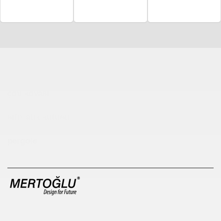
Çocuk Parkı
çöp kovası
sıfır atık kutusu
pergole