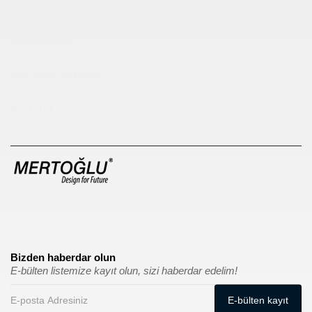
Çocuk Parkı
çöp kovası
sıfır atık kutusu
pergole
Bizden haberdar olun
E-bülten listemize kayıt olun, sizi haberdar edelim!