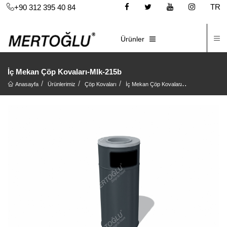
TR
+90 312 395 40 84
İ
E-KATALOG
Ürünler
İç Mekan Çöp Kovaları-Mlk-215b
Anasayfa
Ürünlerimiz
Çöp Kovaları
İç Mekan Çöp Kovaları
İç Mekan Çöp 