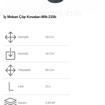
İç Mekan Çöp Kovaları-Mlk-215b
Genişlik:
30 Cm
Derinlik:
30 Cm
Yükseklik:
65 Cm
Litre:
25 L
Hacim:
0,05 M³