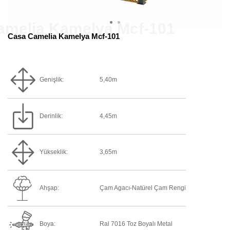
Casa Camelia Kamelya Mcf-101
Genişlik:
5,40m
Derinlik:
4,45m
Yükseklik:
3,65m
Ahşap:
Çam Agacı-Natürel Çam Rengi
Boya:
Ral 7016 Toz Boyalı Metal