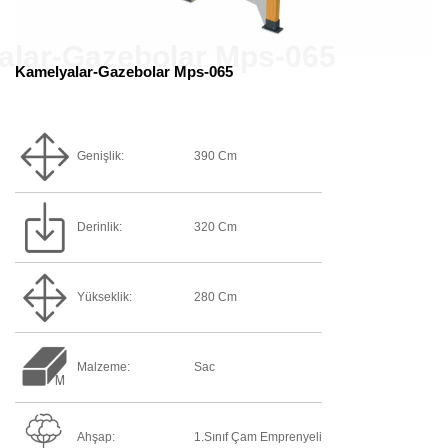
Kamelyalar-Gazebolar Mps-065
Genişlik:
390 Cm
Derinlik:
320 Cm
Yükseklik:
280 Cm
Malzeme:
Sac
Ahşap:
1.Sınıf Çam Emprenyeli