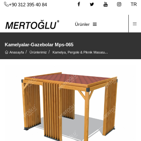
TR
+90 312 395 40 84
İ
E-KATALOG
Ürünler
Kamelyalar-Gazebolar Mps-065
Anasayfa
Ürünlerimiz
Kamelya, Pergole & Piknik Masası
Kamelya, Gazebo