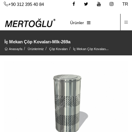
TR
+90 312 395 40 84
İ
E-KATALOG
Ürünler
İç Mekan Çöp Kovaları-Mlk-269a
Anasayfa
Ürünlerimiz
Çöp Kovaları
İç Mekan Çöp Kovaları
İç Mekan Çöp 