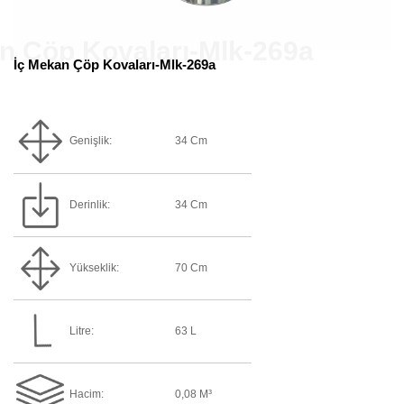
İç Mekan Çöp Kovaları-Mlk-269a
Genişlik:
34 Cm
Derinlik:
34 Cm
Yükseklik:
70 Cm
Litre:
63 L
Hacim:
0,08 M³